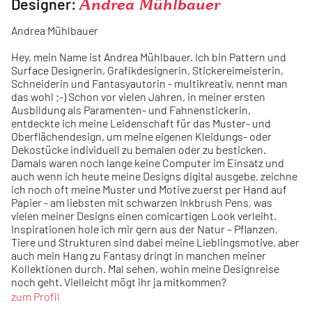
Designer:
Andrea Mühlbauer
Andrea Mühlbauer
Hey, mein Name ist Andrea Mühlbauer. Ich bin Pattern und
Surface Designerin, Grafikdesignerin, Stickereimeisterin,
Schneiderin und Fantasyautorin - multikreativ, nennt man
das wohl ;-) Schon vor vielen Jahren, in meiner ersten
Ausbildung als Paramenten- und Fahnenstickerin,
entdeckte ich meine Leidenschaft für das Muster- und
Oberflächendesign, um meine eigenen Kleidungs- oder
Dekostücke individuell zu bemalen oder zu besticken.
Damals waren noch lange keine Computer im Einsatz und
auch wenn ich heute meine Designs digital ausgebe, zeichne
ich noch oft meine Muster und Motive zuerst per Hand auf
Papier - am liebsten mit schwarzen Inkbrush Pens, was
vielen meiner Designs einen comicartigen Look verleiht.
Inspirationen hole ich mir gern aus der Natur – Pflanzen,
Tiere und Strukturen sind dabei meine Lieblingsmotive, aber
auch mein Hang zu Fantasy dringt in manchen meiner
Kollektionen durch. Mal sehen, wohin meine Designreise
noch geht. Vielleicht mögt ihr ja mitkommen?
zum Profil