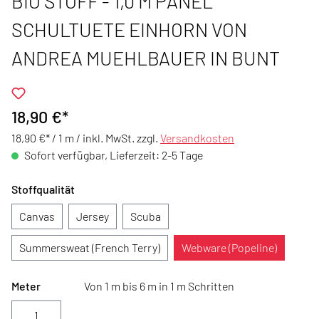
BIO STOFF - 1,0 M PANEL
SCHULTUETE EINHORN VON
ANDREA MUEHLBAUER IN BUNT
18,90 €*
18,90 €* / 1 m /
inkl. MwSt. zzgl.
Versandkosten
Sofort verfügbar, Lieferzeit: 2-5 Tage
Stoffqualität
Canvas
Jersey
Scuba
Summersweat (French Terry)
Webware (Popeline)
Meter
Von 1 m bis 6 m in 1 m Schritten