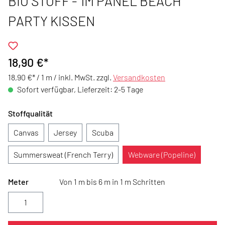
BIO STOFF - 1M PANEL BEACH
PARTY KISSEN
18,90 €*
18,90 €* / 1 m /
inkl. MwSt. zzgl.
Versandkosten
Sofort verfügbar, Lieferzeit: 2-5 Tage
Stoffqualität
Canvas
Jersey
Scuba
Summersweat (French Terry)
Webware (Popeline)
Meter
Von 1 m bis 6 m in 1 m Schritten