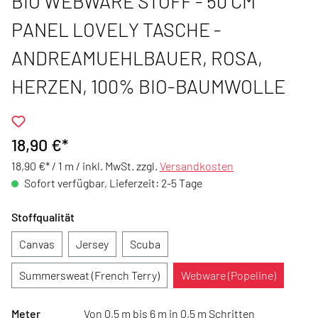
BIO WEBWARE STOFF - 50 CM
PANEL LOVELY TASCHE -
ANDREAMUEHLBAUER, ROSA,
HERZEN, 100% BIO-BAUMWOLLE
18,90 €*
18,90 €* / 1 m /
inkl. MwSt. zzgl.
Versandkosten
Sofort verfügbar, Lieferzeit: 2-5 Tage
Stoffqualität
Canvas
Jersey
Scuba
Summersweat (French Terry)
Webware (Popeline)
Meter
Von 0,5 m bis 6 m in 0,5 m Schritten