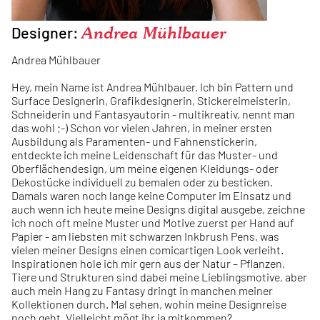
Designer:
Andrea Mühlbauer
Andrea Mühlbauer
Hey, mein Name ist Andrea Mühlbauer. Ich bin Pattern und
Surface Designerin, Grafikdesignerin, Stickereimeisterin,
Schneiderin und Fantasyautorin - multikreativ, nennt man
das wohl ;-) Schon vor vielen Jahren, in meiner ersten
Ausbildung als Paramenten- und Fahnenstickerin,
entdeckte ich meine Leidenschaft für das Muster- und
Oberflächendesign, um meine eigenen Kleidungs- oder
Dekostücke individuell zu bemalen oder zu besticken.
Damals waren noch lange keine Computer im Einsatz und
auch wenn ich heute meine Designs digital ausgebe, zeichne
ich noch oft meine Muster und Motive zuerst per Hand auf
Papier - am liebsten mit schwarzen Inkbrush Pens, was
vielen meiner Designs einen comicartigen Look verleiht.
Inspirationen hole ich mir gern aus der Natur – Pflanzen,
Tiere und Strukturen sind dabei meine Lieblingsmotive, aber
auch mein Hang zu Fantasy dringt in manchen meiner
Kollektionen durch. Mal sehen, wohin meine Designreise
noch geht. Vielleicht mögt ihr ja mitkommen?