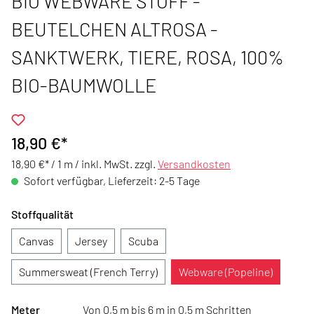
BIO WEBWARE STOFF -
BEUTELCHEN ALTROSA -
SANKTWERK, TIERE, ROSA, 100%
BIO-BAUMWOLLE
18,90 €*
18,90 €* / 1 m /
inkl. MwSt. zzgl.
Versandkosten
Sofort verfügbar, Lieferzeit: 2-5 Tage
Stoffqualität
Canvas
Jersey
Scuba
Summersweat (French Terry)
Webware (Popeline)
Meter
Von 0,5 m bis 6 m in 0,5 m Schritten