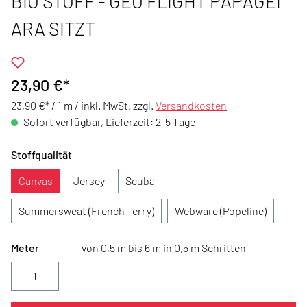
BIO STOFF - GEO FLIGHT PAPAGEI
ARA SITZT
23,90 €*
23,90 €* / 1 m /
inkl. MwSt. zzgl.
Versandkosten
Sofort verfügbar, Lieferzeit: 2-5 Tage
Stoffqualität
Canvas
Jersey
Scuba
Summersweat (French Terry)
Webware (Popeline)
Meter
Von 0,5 m bis 6 m in 0,5 m Schritten