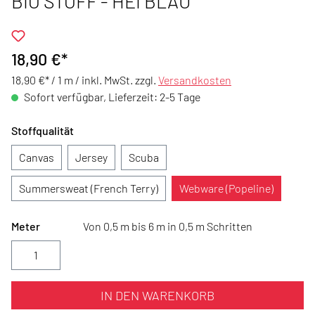
BIO STOFF - HEI BLAU
18,90 €*
18,90 €* / 1 m /
inkl. MwSt. zzgl.
Versandkosten
Sofort verfügbar, Lieferzeit: 2-5 Tage
Stoffqualität
Canvas
Jersey
Scuba
Summersweat (French Terry)
Webware (Popeline)
Meter
Von 0,5 m bis 6 m in 0,5 m Schritten
IN DEN WARENKORB