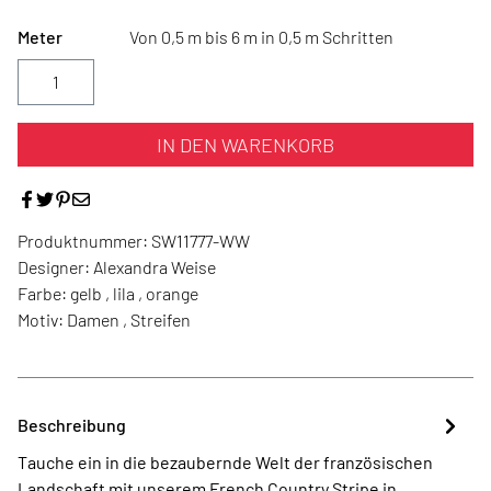
Meter
Von 0,5 m bis 6 m in 0,5 m Schritten
IN DEN WARENKORB
Produktnummer:
SW11777-WW
Designer:
Alexandra Weise
Farbe:
gelb , lila , orange
Motiv:
Damen , Streifen
Beschreibung
Tauche ein in die bezaubernde Welt der französischen
Landschaft mit unserem French Country Stripe in