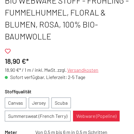
BIO WEBWARE STOFF - FRÖHLING -
FUMMELHUMMEL, FLORAL &
BLUMEN, ROSA, 100% BIO-
BAUMWOLLE
18,90 €*
18,90 €* / 1 m /
inkl. MwSt. zzgl.
Versandkosten
Sofort verfügbar, Lieferzeit: 2-5 Tage
Stoffqualität
Canvas
Jersey
Scuba
Summersweat (French Terry)
Webware (Popeline)
Meter
Von 0,5 m bis 6 m in 0,5 m Schritten