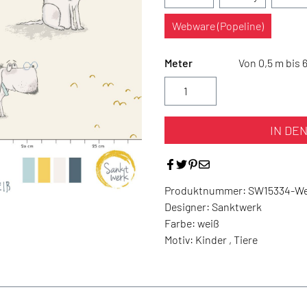
Webware (Popeline)
Meter
Von 0,5 m bis 
IN DE
Produktnummer:
SW15334-W
Designer:
Sanktwerk
Farbe:
weiß
Motiv:
Kinder , Tiere