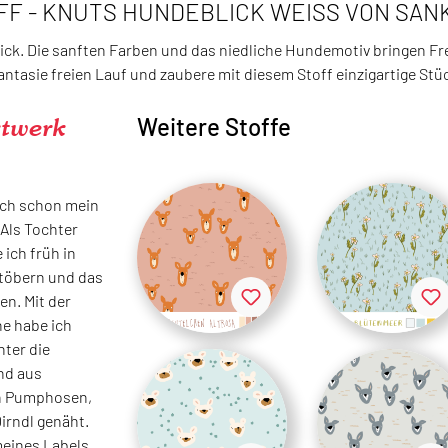
FF - KNUTS HUNDEBLICK WEISS VON SAN
k. Die sanften Farben und das niedliche Hundemotiv bringen Freu
antasie freien Lauf und zaubere mit diesem Stoff einzigartige Stü
twerk
Weitere Stoffe
ich schon mein
 Als Tochter
 ich früh in
töbern und das
n. Mit der
ne habe ich
nter die
nd aus
n Pumphosen,
rndl genäht.
eines Labels