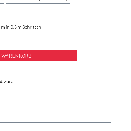
6 m in 0,5 m Schritten
N WARENKORB
ebware