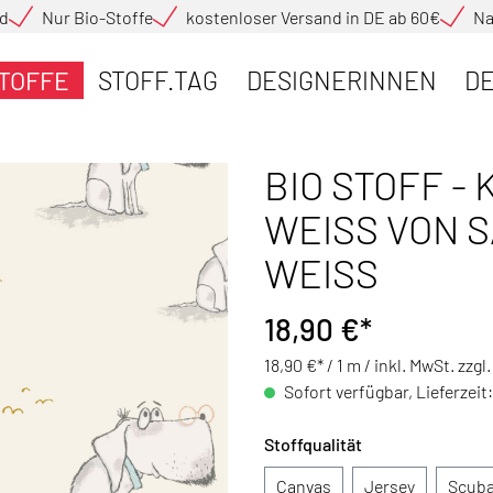
nd
Nur Bio-Stoffe
kostenloser Versand in DE ab 60€
Na
TOFFE
STOFF.TAG
DESIGNERINNEN
DE
BIO STOFF -
WEISS VON 
WEISS
18,90 €*
18,90 €* / 1 m /
inkl. MwSt. zzgl
Sofort verfügbar, Lieferzeit
Stoffqualität
Canvas
Jersey
Scub