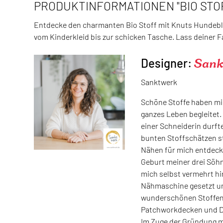
PRODUKTINFORMATIONEN "BIO STO
Entdecke den charmanten Bio Stoff mit Knuts Hundeblic
vom Kinderkleid bis zur schicken Tasche. Lass deiner F
Designer:
Sank
Sanktwerk
Schöne Stoffe haben m
ganzes Leben begleitet.
einer Schneiderin durfte
bunten Stoffschätzen s
Nähen für mich entdecke
Geburt meiner drei Söh
mich selbst vermehrt hi
Nähmaschine gesetzt u
wunderschönen Stoffe
Patchworkdecken und Di
Im Zuge der Gründung m