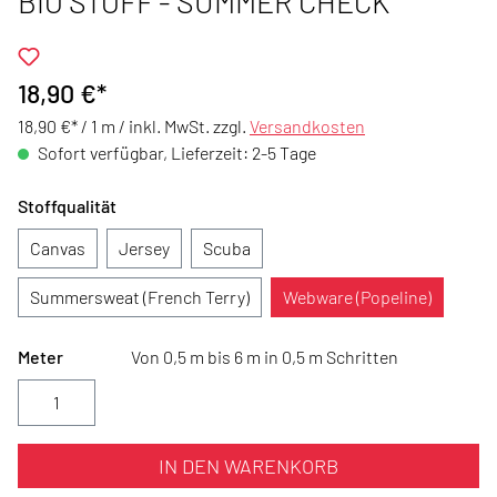
BIO STOFF - SUMMER CHECK
18,90 €*
18,90 €* / 1 m /
inkl. MwSt. zzgl.
Versandkosten
Sofort verfügbar, Lieferzeit: 2-5 Tage
Stoffqualität
Canvas
Jersey
Scuba
Summersweat (French Terry)
Webware (Popeline)
Meter
Von 0,5 m bis 6 m in 0,5 m Schritten
IN DEN WARENKORB