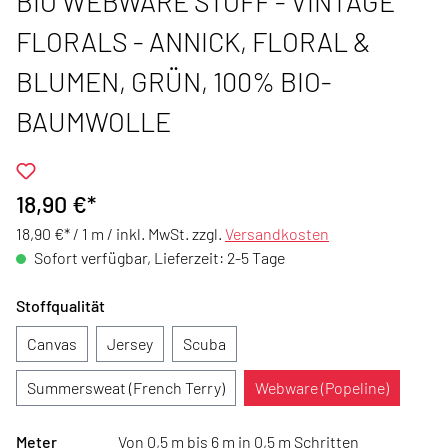
BIO WEBWARE STOFF - VINTAGE
FLORALS - ANNICK, FLORAL &
BLUMEN, GRÜN, 100% BIO-
BAUMWOLLE
18,90 €*
18,90 €* / 1 m /
inkl. MwSt. zzgl.
Versandkosten
Sofort verfügbar, Lieferzeit: 2-5 Tage
Stoffqualität
Canvas
Jersey
Scuba
Summersweat (French Terry)
Webware (Popeline)
Meter
Von 0,5 m bis 6 m in 0,5 m Schritten