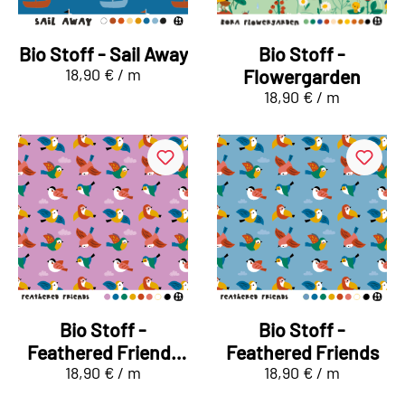
Bio Stoff - Sail Away
Bio Stoff -
18,90 € / m
Flowergarden
18,90 € / m
Bio Stoff -
Bio Stoff -
Feathered Friends
Feathered Friends
18,90 € / m
18,90 € / m
Lila