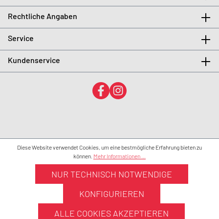
Rechtliche Angaben
Service
Kundenservice
Diese Website verwendet Cookies, um eine bestmögliche Erfahrung bieten zu
können.
Mehr Informationen ...
NUR TECHNISCH NOTWENDIGE
KONFIGURIEREN
ALLE COOKIES AKZEPTIEREN