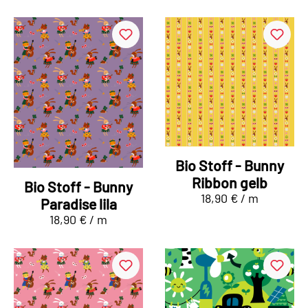
Bio Stoff - Bunny
Ribbon gelb
Bio Stoff - Bunny
18,90 € / m
Paradise lila
18,90 € / m