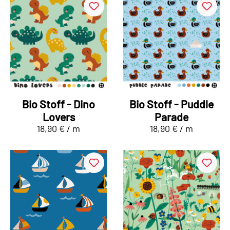
Bio Stoff - Dino
Bio Stoff - Puddle
Lovers
Parade
18,90 € / m
18,90 € / m