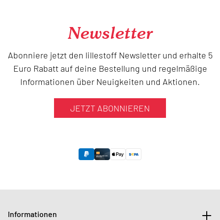
Newsletter
Abonniere jetzt den lillestoff Newsletter und erhalte 5
Euro Rabatt auf deine Bestellung und regelmäßige
Informationen über Neuigkeiten und Aktionen.
JETZT ABONNIEREN
Informationen