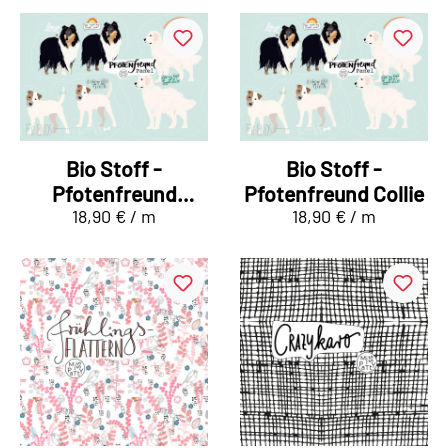
Bio Stoff -
Bio Stoff -
Pfotenfreund
Pfotenfreund Collie
18,90 € / m
18,90 € / m
Retriever