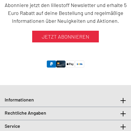
Abonniere jetzt den lillestoff Newsletter und erhalte 5
Euro Rabatt auf deine Bestellung und regelmäßige
Informationen über Neuigkeiten und Aktionen.
JETZT ABONNIEREN
Informationen
Rechtliche Angaben
Service