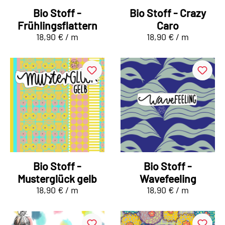
Bio Stoff -
Bio Stoff - Crazy
Frühlingsflattern
Caro
18,90 € / m
18,90 € / m
Bio Stoff -
Bio Stoff -
Musterglück gelb
Wavefeeling
18,90 € / m
18,90 € / m