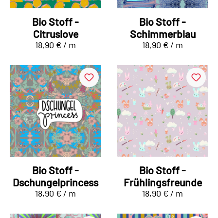
Bio Stoff -
Bio Stoff -
Citruslove
Schimmerblau
18,90 € / m
18,90 € / m
Bio Stoff -
Bio Stoff -
Dschungelprincess
Frühlingsfreunde
18,90 € / m
18,90 € / m